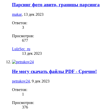
Парсинг фото авито, границы парсинга
makar
,
13 дек 2023
Ответов:
3
Просмотров:
677
LulzSec_ru
13 дек 2023
Не могу скачать файлы PDF - Срочно!
petrakov24
,
9 дек 2023
Ответов:
1
Просмотров:
376