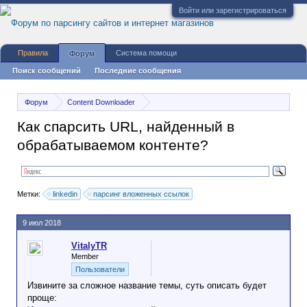
Войти или зарегистрироваться
Правила
Система помощи
Форум
Поиск сообщений
Последние сообщения
Форум
Content Downloader
Решение различных задач по парсингу
Как спарсить URL, найденный в
обрабатываемом контенте?
Метки:
linkedin
парсинг вложенных ссылок
9 июл 2018
VitalyTR
Member
Пользователи
Извините за сложное название темы, суть описать будет
проще: