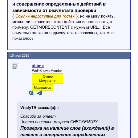
и совершение определенных действий в
зависимости от результата проверки
(
Ссылки недоступны для гостей
), но не могу понять,
можно ли в качестве этого действия использовать, к
примеру, GETMORECONTENT с нужным URL... Все
примеры только на подмену текста завязаны, как мне
показалось
10 июл 2018
xLime
Well-Known Member
Супер
Модератор
Модератор
VitalyTR сказал(а):
↑
Спасибо за ответ.
Читаю описание макроса CHECKENTRY:
Проверка на наличие слов (вхождений) в
тексте и совершение определенных