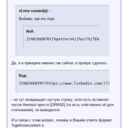
xLime сказал(а):
↑
Видимо, как-то так:
Код:
[CHECKENTRY(%pattern%)]%url%[TENTEXT]%getmor
Да, я в принципе именно так сейчас и пробую сделать:
Код:
[CHECKENTRY(https://www.linkedin.com/)][GRAN2][
- но тут возвращает пустую строку; хотя есть вставлял
после thentext просто [GRAN2] (то есть собственно url для
считывания), он выводился.
И в связи с этим вопрос, почему в Вашем ответе формат
%getmorecontent и