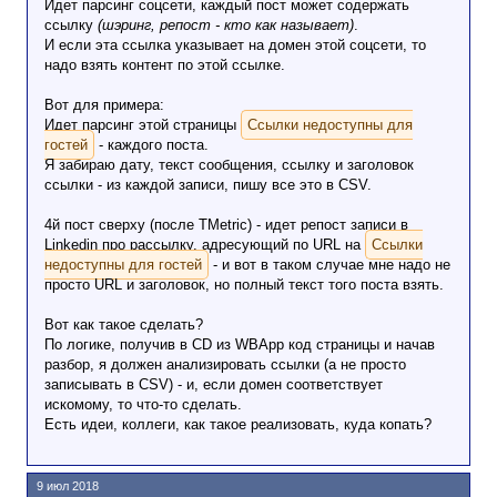
Идет парсинг соцсети, каждый пост может содержать
ссылку
(шэринг, репост - кто как называет)
.
И если эта ссылка указывает на домен этой соцсети, то
надо взять контент по этой ссылке.
Вот для примера:
Идет парсинг этой страницы
Ссылки недоступны для
гостей
- каждого поста.
Я забираю дату, текст сообщения, ссылку и заголовок
ссылки - из каждой записи, пишу все это в CSV.
4й пост сверху (после TMetric) - идет репост записи в
Linkedin про рассылку, адресующий по URL на
Ссылки
недоступны для гостей
- и вот в таком случае мне надо не
просто URL и заголовок, но полный текст того поста взять.
Вот как такое сделать?
По логике, получив в CD из WBApp код страницы и начав
разбор, я должен анализировать ссылки (а не просто
записывать в CSV) - и, если домен соответствует
искомому, то что-то сделать.
Есть идеи, коллеги, как такое реализовать, куда копать?
9 июл 2018