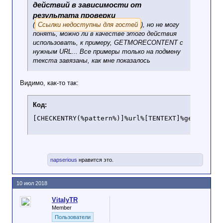
действий в зависимости от
результата проверки
(
Ссылки недоступны для гостей
), но не могу
понять, можно ли в качестве этого действия
использовать, к примеру, GETMORECONTENT с
нужным URL... Все примеры только на подмену
текста завязаны, как мне показалось
Видимо, как-то так:
Код:
[CHECKENTRY(%pattern%)]%url%[TENTEXT]%getmoreco
napserious
нравится это.
10 июл 2018
VitalyTR
Member
Пользователи