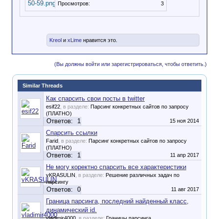
Просмотров:
3
Kreol
и
xLime
нравится это.
(Вы должны войти или зарегистрироваться, чтобы ответить.)
Similar Threads
Как спарсить свои посты в twitter
esif22
, в разделе:
Парсинг конкретных сайтов по запросу
(ПЛАТНО)
Ответов:
1
15 ноя 2014
Спарсить ссылки
Farid
, в разделе:
Парсинг конкретных сайтов по запросу
(ПЛАТНО)
Ответов:
1
11 апр 2017
Не могу коректно спарсить все характеристики
vKRASULIN
, в разделе:
Решение различных задач по
парсингу
Ответов:
0
11 авг 2017
Граница парсинга, последний найденный класс,
динамический id.
vladimir4000
, в разделе:
Границы парсинга