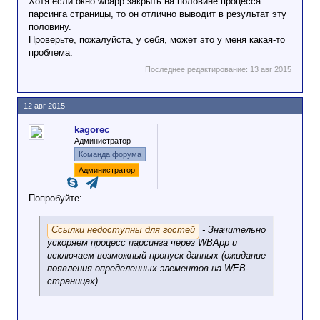
Хотя если окно wbapp закрыть на половине процесса
парсинга страницы, то он отлично выводит в результат эту
половину.
Проверьте, пожалуйста, у себя, может это у меня какая-то
проблема.
Последнее редактирование:
13 авг 2015
12 авг 2015
kagorec
Администратор
Команда форума
Администратор
Попробуйте:
Ссылки недоступны для гостей
- Значительно
ускоряем процесс парсинга через WBApp и
исключаем возможный пропуск данных (ожидание
появления определенных элементов на WEB-
страницах)