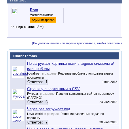
13 авг 2015
Root
Администратор
Администратор
0 надо ставить! =)
(Вы должны войти или зарегистрироваться, чтобы ответить.)
Similar Threads
Не загружает картинки если в адресе символы и/
или пробелы
vovafrost
, в разделе:
Решение проблем с использованием
программы
Ответов:
1
9 янв 2013
Страницу с картинками в CSV
Pyrocar
, в разделе:
Парсинг конкретных сайтов по запросу
(ПЛАТНО)
Ответов:
6
24 июл 2013
Через раз загружает код
Love-world
, в разделе:
Решение различных задач по
парсингу
Ответов:
7
30 июл 2013