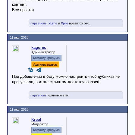
контент.
Все просто)
napserious
,
xLime
и
Xpite
нравится это.
11 июл 2018
kagorec
Администратор
Команда форума
Администратор
При добавлении в базу можно настроить чтоб дубликат не
пропускало, в итоге скриптом достаточно insert
napserious
нравится это.
11 июл 2018
Kreol
Модератор
Команда форума