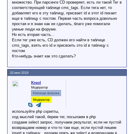
множество. При парсинге CD проверяет, есть ли такой Тег в
соответствующей таблице cms_tags. Если тега нет, то
добавляет его в эту таблицу, присвает id и этот id пихает
еще в таблицу с постом. Первая часть вопроса довольно
простая и я знаю как ее сделать, благо уже помогали
умные люди на форуме.
Но есть вторая часть...
Если тег уже есть, CD должен его найти в таблице
cms_tags, взять его id и присвоить это id в таблицу с
постом.
Кто-нибудь знает как это сделать?
10 июл 2018
Kreol
Модератор
Команда форума
Модератор
используйте php скрипты,
ход мыслей такой, берем тег, посылаем в php
создаем select запрос, получаем результат, если не пустой
возвращаем номер и что-то там еще, если пустой пишем
insert в таблицу , делаем опять же select и возвращаем в