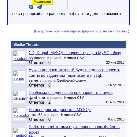
Модератор
но с проверкой все равно лучше) пусть и дольше немного
(Вы должны войти или зарегистрироваться, чтобы ответить.)
Similar Threads
CD, Drupal, MySQL - парсинг сразу в MySQL-базу
boodooboo
, в разделе:
Импорт CSV
Ответов:
6
23 янв 2013
Нужен человек, который будет недорого парсить
сайты по заданным тематикам в mysql.
serjee
, в разделе:
Свободный форум
Ответов:
8
23 мар 2013
Проблема с кодировкой при парсинге в mysql
dencimmer
, в разделе:
Импорт CSV
Ответов:
2
15 май 2014
Не передаются данные в MYSQL
koleso62
, в разделе:
Импорт CSV
Ответов:
0
6 апр 2015
Работа с html тегами в уже спарсенном файле в
excell