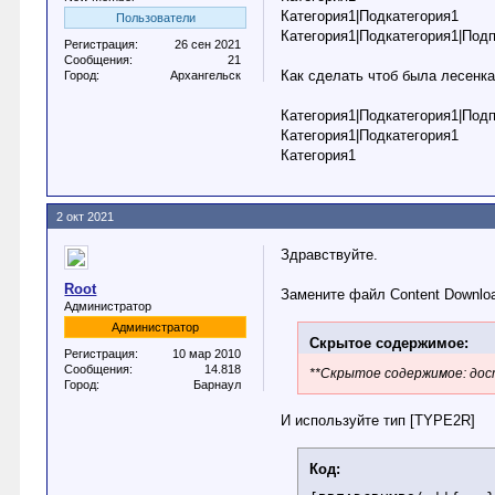
Категория1|Подкатегория1
Пользователи
Категория1|Подкатегория1|Под
Регистрация:
26 сен 2021
Сообщения:
21
Как сделать чтоб была лесенка
Город:
Архангельск
Категория1|Подкатегория1|Под
Категория1|Подкатегория1
Категория1
2 окт 2021
Здравствуйте.
Root
Замените файл Content Downloa
Администратор
Администратор
Скрытое содержимое:
Регистрация:
10 мар 2010
Сообщения:
14.818
**Скрытое содержимое: дост
Город:
Барнаул
И используйте тип [TYPE2R]
Код: