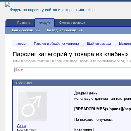
Правила
Система помощи
Форум
Поиск сообщений
Последние сообщения
Форум
Парсинг и обработка контента
Шаблон вывода
Макрос
Парсинг категорий у товара из хлебных 
Тема в разделе "
Макросы шаблона вывода
", создана пользователем
Azza
,
30 
30 сен 2021
Добрый день,
использую данный тип настройк
[BREADCRUMBS(</span>||{sep
На выходе получаем:
Azza
Категория1
New Member