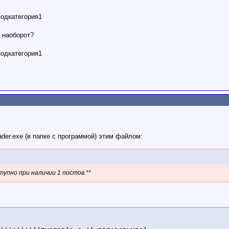
подкатегория1
 наоборот?
подкатегория1
der.exe (в папке с программой) этим файлом:
упно при наличии 1 постов.**