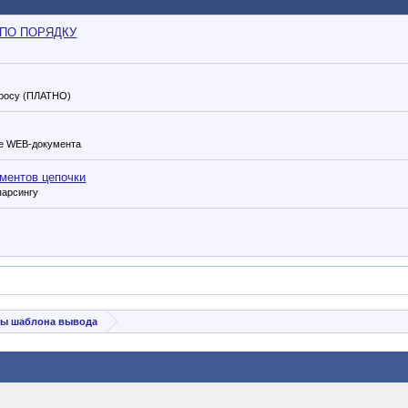
но ПО ПОРЯДКУ
просу (ПЛАТНО)
де WEB-документа
ментов цепочки
парсингу
ы шаблона вывода