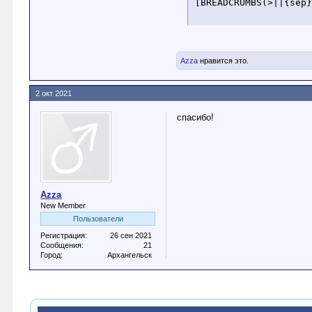
[BREADCRUMBS(>||{sep
Azza
нравится это.
2 окт 2021
cпасибо!
Azza
New Member
Пользователи
Регистрация:
26 сен 2021
Сообщения:
21
Город:
Архангельск