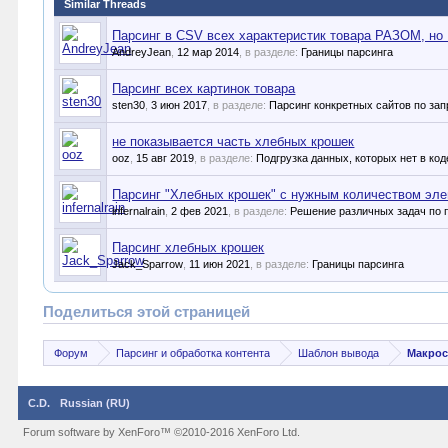
Similar Threads
Парсинг в CSV всех характеристик товара РАЗОМ, 
AndreyJean
,
12 мар 2014
, в разделе:
Границы парсинга
Парсинг всех картинок товара
sten30
,
3 июн 2017
, в разделе:
Парсинг конкретных сайтов по за
не показывается часть хлебных крошек
ooz
,
15 авг 2019
, в разделе:
Подгрузка данных, которых нет в ко
Парсинг "Хлебных крошек" с нужным количеством эле
infernalrain
,
2 фев 2021
, в разделе:
Решение различных задач по 
Парсинг хлебных крошек
Jack_Sparrow
,
11 июн 2021
, в разделе:
Границы парсинга
Поделиться этой страницей
Форум
Парсинг и обработка контента
Шаблон вывода
Макрос
C.D.
Russian (RU)
Forum software by XenForo™
©2010-2016 XenForo Ltd.