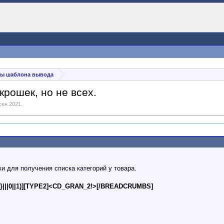
ы шаблона вывода
крошек, но не всех.
сен 2021
.
и для получения списка категорий у товара.
}|||0||1)][TYPE2]<CD_GRAN_2!>[/BREADCRUMBS]