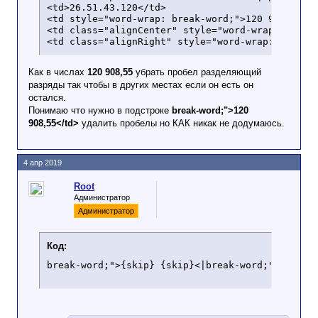
<td>26.51.43.120</td>

<td style="word-wrap: break-word;">120 908,55</t
<td class="alignCenter" style="word-wrap: break-
<td class="alignRight" style="word-wrap: break-
Как в числах
120 908,55
убрать пробел разделяющий
разряды так чтобы в других местах если он есть он
остался.
Понимаю что нужно в подстроке
break-word;">120
908,55</td>
удалить пробелы но КАК никак не додумаюсь.
4 апр 2019
Root
Администратор
Администратор
Код:
break-word;">{skip} {skip}<|break-word;">{skip(