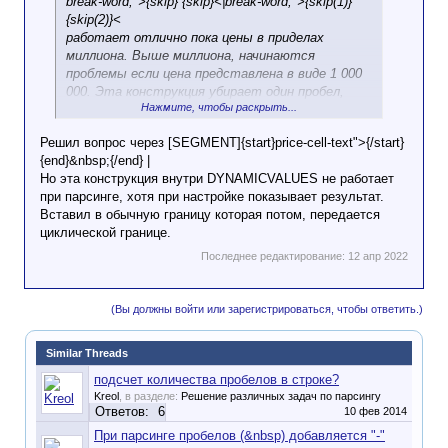
break-word;">{skip} {skip}<|break-word;">{skip(1)}
{skip(2)}<
работает отлично пока цены в приделах
миллиона. Выше миллиона, начинаются
проблемы если цена представлена в виде 1 000
000. Эта конструкция убирает один пробел,
Нажмите, чтобы раскрыть...
второй остается. Можно повторить строку
или добавить третий skip. Такой вариант
Решил вопрос через [SEGMENT]{start}price-cell-text">{/start}
работает хорошо на ценах выше миллиона, но
{end}&nbsp;{/end} |
ломает поиск замену на меньших цифрах, так
Но эта конструкция внутри DYNAMICVALUES не работает
как используется в макросе DYNAMICVALUES.
при парсинге, хотя при настройке показывает результат.
В любом случае поиск замена находит второй
Вставил в обычную границу которая потом, передается
пробел но уже в другой строке.
циклической границе.
Можно ли как-то это исправить? Не могу
ничего придумать.
Последнее редактирование:
12 апр 2022
(Вы должны войти или зарегистрироваться, чтобы ответить.)
Similar Threads
подсчет количества пробелов в строке?
Kreol
, в разделе:
Решение различных задач по парсингу
Ответов:
6
10 фев 2014
При парсинге пробелов (&nbsp) добавляется "-"