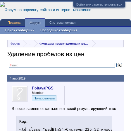
Войти или зарегистрироваться
Правила
Система помощи
Форум
Поиск сообщений
Последние сообщения
Форум
...
Функции поиск-замены и регулярные выражения
Удаление пробелов из цен
4 апр 2019
PoltavaPGS
Member
Пользователи
В поиск замене остаеться вот такой результирующий текст
Код:
<td class="padBtm5">Системы 225 52 информационны