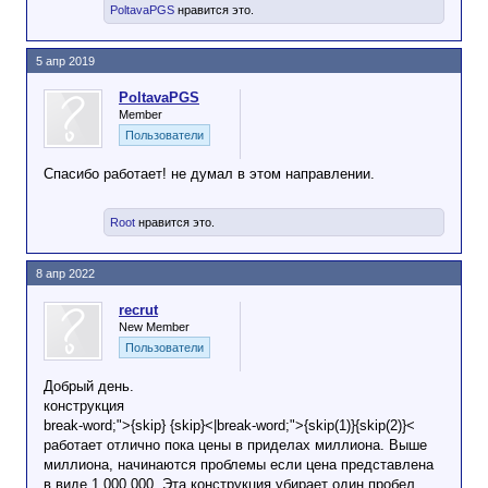
PoltavaPGS
нравится это.
5 апр 2019
PoltavaPGS
Member
Пользователи
Спасибо работает! не думал в этом направлении.
Root
нравится это.
8 апр 2022
recrut
New Member
Пользователи
Добрый день.
конструкция
break-word;">{skip} {skip}<|break-word;">{skip(1)}{skip(2)}<
работает отлично пока цены в приделах миллиона. Выше
миллиона, начинаются проблемы если цена представлена
в виде 1 000 000. Эта конструкция убирает один пробел,